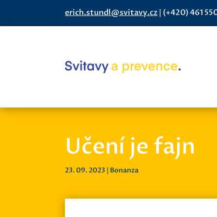
erich.stundl@svitavy.cz
|
(+420) 461 55
Učení je fajn
23. 09. 2023
|
Bonanza