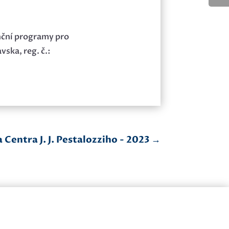
nční programy pro
vska, reg. č.:
 Centra J. J. Pestalozziho - 2023
→