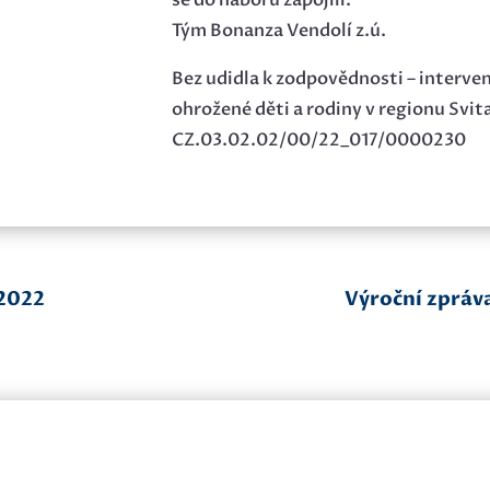
se do náboru zapojili.
Tým Bonanza Vendolí z.ú.
Bez udidla k zodpovědnosti – interve
ohrožené děti a rodiny v regionu Svita
CZ.03.02.02/00/22_017/0000230
 2022
Výroční zpráva