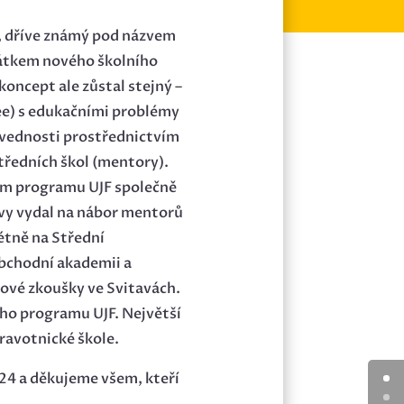
), dříve známý pod názvem
čátkem nového školního
 koncept ale zůstal stejný –
e) s edukačními problémy
dovednosti prostřednictvím
tředních škol (mentory).
 tým programu UJF společně
avy vydal na nábor mentorů
étně na Střední
bchodní akademii a
kové zkoušky ve Svitavách.
ho programu UJF. Největší
dravotnické škole.
24 a děkujeme všem, kteří