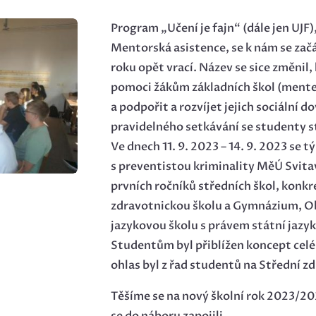
Program „Učení je fajn“ (dále jen UJF
Mentorská asistence, se k nám se za
roku opět vrací. Název se sice změnil,
pomoci žákům základních škol (mente
a podpořit a rozvíjet jejich sociální 
pravidelného setkávání se studenty s
Ve dnech 11. 9. 2023 – 14. 9. 2023 se
s preventistou kriminality MěÚ Svit
prvních ročníků středních škol, konkr
zdravotnickou školu a Gymnázium, O
jazykovou školu s právem státní jazy
Studentům byl přiblížen koncept celé
ohlas byl z řad studentů na Střední z
Těšíme se na nový školní rok 2023/20