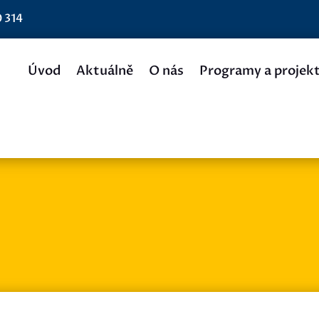
0 314
Úvod
Aktuálně
O nás
Programy a projek