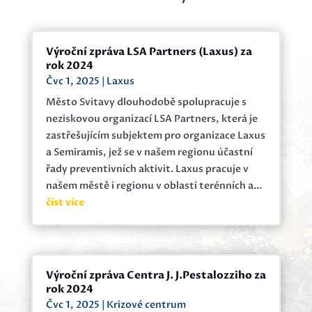
Výroční zpráva LSA Partners (Laxus) za
rok 2024
Čvc 1, 2025
|
Laxus
Město Svitavy dlouhodobě spolupracuje s
neziskovou organizací LSA Partners, která je
zastřešujícím subjektem pro organizace Laxus
a Semiramis, jež se v našem regionu účastní
řady preventivních aktivit. Laxus pracuje v
našem městě i regionu v oblasti terénních a...
číst více
Výroční zpráva Centra J. J.Pestalozziho za
rok 2024
Čvc 1, 2025
|
Krizové centrum