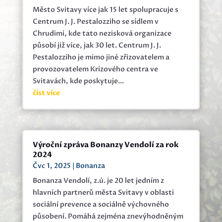
Město Svitavy více jak 15 let spolupracuje s
Centrum J. J. Pestalozziho se sídlem v
Chrudimi, kde tato nezisková organizace
působí již více, jak 30 let. Centrum J. J.
Pestalozziho je mimo jiné zřizovatelem a
provozovatelem Krizového centra ve
Svitavách, kde poskytuje...
číst více
Výroční zpráva Bonanzy Vendolí za rok
2024
Čvc 1, 2025
|
Bonanza
Bonanza Vendolí, z.ú. je 20 let jedním z
hlavních partnerů města Svitavy v oblasti
sociální prevence a sociálně výchovného
působení. Pomáhá zejména znevýhodněným